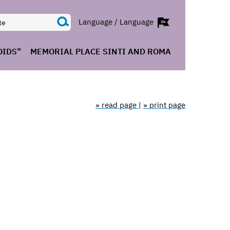
Language / Language
OIDS”
MEMORIAL PLACE SINTI AND ROMA
» read page
|
» print page