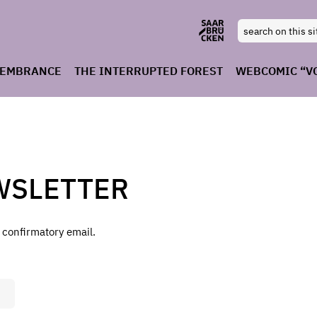
MEMBRANCE
THE INTERRUPTED FOREST
WEBCOMIC “V
WSLETTER
a confirmatory email.