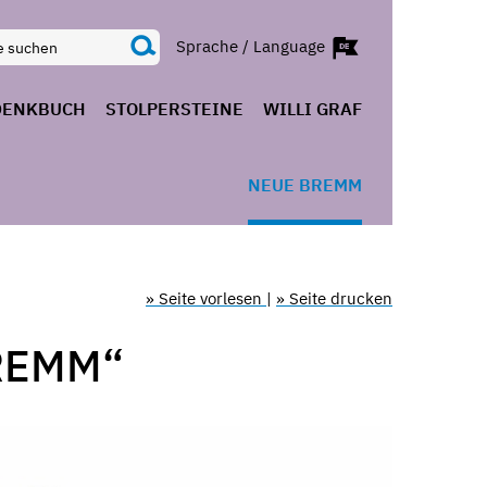
Sprache / Language
DENKBUCH
STOLPERSTEINE
WILLI GRAF
NEUE BREMM
» Seite vorlesen
|
» Seite drucken
REMM“