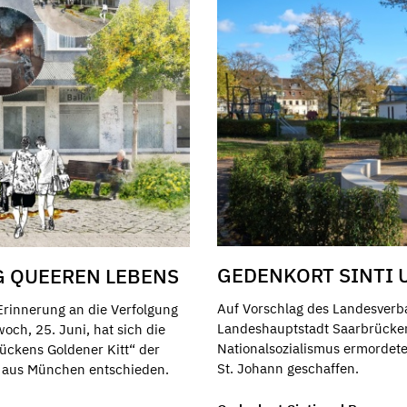
GEDENKORT SINTI 
G QUEEREN LEBENS
Auf Vorschlag des Landesverb
Erinnerung an die Verfolgung
Landeshauptstadt Saarbrücken
och, 25. Juni, hat sich die
Nationalsozialismus ermordete
rückens Goldener Kitt“ der
St. Johann geschaffen.
el aus München entschieden.