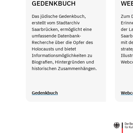
GEDENKBUCH
WE
Das jüdische Gedenkbuch,
Zum D
erstellt vom Stadtarchiv
Erinn
Saarbrücken, ermöglicht eine
der L
umfassende Datenbank-
Saarb
Recherche über die Opfer des
mit de
Holocausts und bietet
strat
Informationsmöglichkeiten zu
Illust
Biografien, Hintergründen und
Webco
historischen Zusammenhängen.
Gedenkbuch
Webc