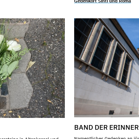
Gedenkort Sinti und Roma
BAND DER ERINNE
Namentliches Gedenken an jüd