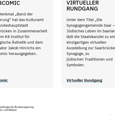
VIRTUELLER
BCOMIC
RUNDGANG
enkmal „Band der
erung“ hat das Kulturamt
Unter dem Titel „Die
andeshauptstadt
Synagogengemeinde Saar –
rücken in Zusammenarbeit
Jüdisches Leben im Saarla
m K8 Institut für
lädt die Staatskanzlei zu ei
egische Ästhetik und dem
einzigartigen virtuellen
rator Jakob Hinrichs ein
Ausstellung zur Saarbrücke
mic herausgegeben.
Synagoge, zu
jüdischen Traditionen und
Symbolen.
omic
Virtueller Rundgang