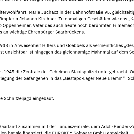
terwohlfahrt, Marie Juchacz in der Bahnhofstraße 95, gleichzeitig 
ämpferin Johanna Kirchner. Zu damaligen Geschäften wie das „Ka
eo Oppenheimer, Vater des auch heute noch berühmten Filmemach
ens an wichtige Ehrenbürger Saarbrückens.
938 in Anwesenheit Hitlers und Goebbels als vermeintliches „Gesc
unsichtbar ist hingegen das gleichnamige Mahnmal auf dem Schl
1945 die Zentrale der Geheimen Staatspolizei untergebracht. Ort
Verlegung der Gefangenen in das „Gestapo-Lager Neue Bremm“. Sc
ve Schnitzeljagd eingebaut.
m Saarland zusammen mit der Landeszentrale, dem Adolf-Bender
dien hat sie finanziert, die EUROKEY Software GmbH entwickelt.