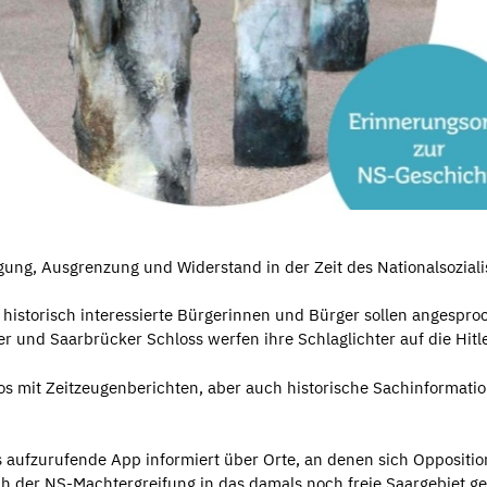
gung, Ausgrenzung und Widerstand in der Zeit des Nationalsoziali
historisch interessierte Bürgerinnen und Bürger sollen angespr
 und Saarbrücker Schloss werfen ihre Schlaglichter auf die Hitle
udios mit Zeitzeugenberichten, aber auch historische Sachinformati
 aufzurufende App informiert über Orte, an denen sich Opposition
ch der NS-Machtergreifung in das damals noch freie Saargebiet g