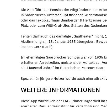
Die App führt zur Pension der Mitgründerin der Arbei
in Saarbrücken Unterschlupf findende Widerstandsk
oder das Textilkaufhaus Bamberger & Hertz eines L
Platz oder zum Willi-Graf-Ufer, Stätten des Gedenk
Fehlen darf auch das damalige „Gautheater“ nicht, 1
Abstimmung am 13. Januar 1935 übergeben. Bewusst 
Jochen Gerz (Paris).
Im ehemaligen Saarbrücker Schloss war von 1935 bis 
erhaltenen Arrestzellen, meistens der Auftakt zur 
statt tausend Jahre“ im Historischen Museum Saar.
Speziell für jüngere Nutzer wurde auch eine attrakti
WEITERE INFORMATIONEN
Diese App wurde von der LAG Erinnerungsarbeit i
erarbeitet. Das Landesinstitut für Pädagogik und Me