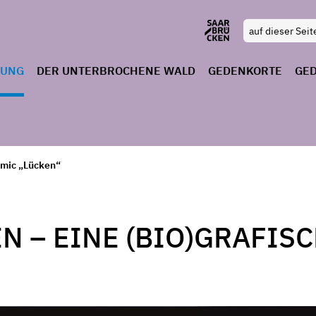
RUNG
DER UNTERBROCHENE WALD
GEDENKORTE
GE
mic „Lücken“
N – EINE (BIO)GRAFIS