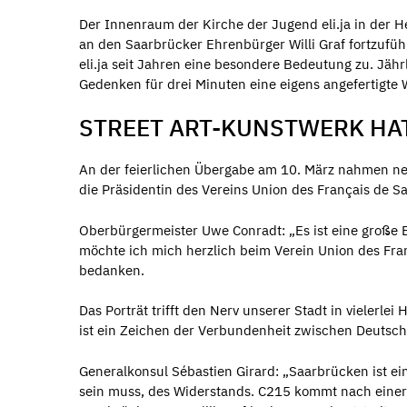
Der Innenraum der Kirche der Jugend eli.ja in der He
an den Saarbrücker Ehrenbürger Willi Graf fortzufüh
eli.ja seit Jahren eine besondere Bedeutung zu. Jäh
Gedenken für drei Minuten eine eigens angefertigte W
STREET ART-KUNSTWERK HA
An der feierlichen Übergabe am 10. März nahmen ne
die Präsidentin des Vereins Union des Français de 
Oberbürgermeister Uwe Conradt: „Es ist eine große Eh
möchte ich mich herzlich beim Verein Union des Fra
bedanken.
Das Porträt trifft den Nerv unserer Stadt in vielerle
ist ein Zeichen der Verbundenheit zwischen Deutsch
Generalkonsul Sébastien Girard: „Saarbrücken ist ein
sein muss, des Widerstands. C215 kommt nach einer 