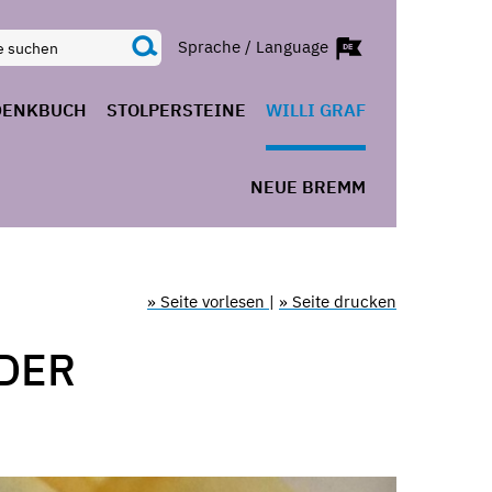
Sprache / Language
DENKBUCH
STOLPERSTEINE
WILLI GRAF
NEUE BREMM
» Seite vorlesen
|
» Seite drucken
 DER