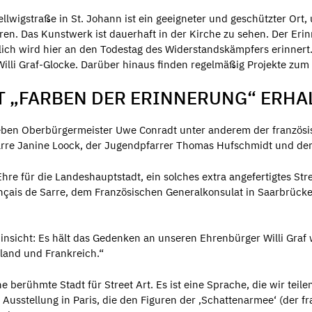
llwigstraße in St. Johann ist ein geeigneter und geschützter Ort
ren. Das Kunstwerk ist dauerhaft in der Kirche zu sehen. Der Eri
rlich wird hier an den Todestag des Widerstandskämpfers erinner
illi Graf-Glocke. Darüber hinaus finden regelmäßig Projekte zum 
T „FARBEN DER ERINNERUNG“ ERHA
ben Oberbürgermeister Uwe Conradt unter anderem der französis
Sarre Janine Loock, der Jugendpfarrer Thomas Hufschmidt und der
re für die Landeshauptstadt, ein solches extra angefertigtes Stre
nçais de Sarre, dem Französischen Generalkonsulat in Saarbrücke
i Hinsicht: Es hält das Gedenken an unseren Ehrenbürger Willi Graf 
land und Frankreich.“
e berühmte Stadt für Street Art. Es ist eine Sprache, die wir teil
Ausstellung in Paris, die den Figuren der ‚Schattenarmee‘ (der f