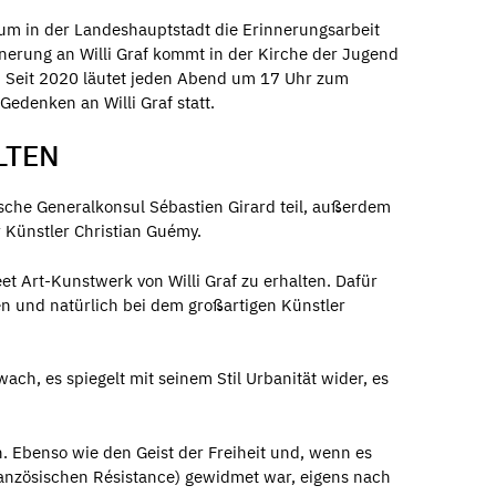
, um in der Landeshauptstadt die Erinnerungsarbeit
nnerung an Willi Graf kommt in der Kirche der Jugend
t. Seit 2020 läutet jeden Abend um 17 Uhr zum
Gedenken an Willi Graf statt.
LTEN
che Generalkonsul Sébastien Girard teil, außerdem
 Künstler Christian Guémy.
et Art-Kunstwerk von Willi Graf zu erhalten. Dafür
n und natürlich bei dem großartigen Künstler
wach, es spiegelt mit seinem Stil Urbanität wider, es
en. Ebenso wie den Geist der Freiheit und, wenn es
ranzösischen Résistance) gewidmet war, eigens nach